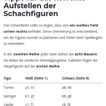
Aufstellen der
Schachfiguren
Das Schachbrett sollte so liegen, dass sich
ein weißes Feld
befindet. Diese Orientierung ist entscheidend,
unten rechts
um die Figuren korrekt zu platzieren und Fehler beim Spielbeginn
zu vermeiden.
In der
jeder Seite stehen die
.
zweiten Reihe
acht Bauern
Sie bilden die vorderste Verteidigungslinie. Dahinter folgen die
Hauptfiguren auf der
.
ersten Reihe
Figur
Weiß (Reihe 1)
Schwarz (Reihe 8)
Türme
a1, h1
a8, h8
Springer
b1, g1
b8, g8
Läufer
c1, f1
c8, f8