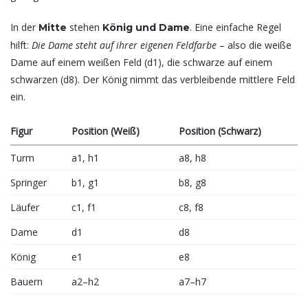
In der
stehen
. Eine einfache Regel
Mitte
König und Dame
hilft:
Die Dame steht auf ihrer eigenen Feldfarbe
– also die weiße
Dame auf einem weißen Feld (d1), die schwarze auf einem
schwarzen (d8). Der König nimmt das verbleibende mittlere Feld
ein.
Figur
Position (Weiß)
Position (Schwarz)
Turm
a1, h1
a8, h8
Springer
b1, g1
b8, g8
Läufer
c1, f1
c8, f8
Dame
d1
d8
König
e1
e8
Bauern
a2–h2
a7–h7