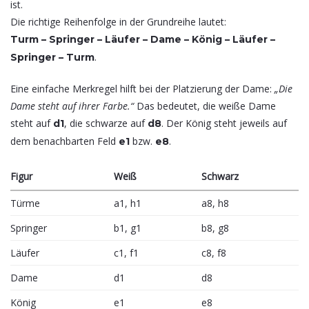
ist.
Die richtige Reihenfolge in der Grundreihe lautet:
Turm – Springer – Läufer – Dame – König – Läufer –
.
Springer – Turm
Eine einfache Merkregel hilft bei der Platzierung der Dame:
„Die
Dame steht auf ihrer Farbe.“
Das bedeutet, die weiße Dame
steht auf
, die schwarze auf
. Der König steht jeweils auf
d1
d8
dem benachbarten Feld
bzw.
.
e1
e8
Figur
Weiß
Schwarz
Türme
a1, h1
a8, h8
Springer
b1, g1
b8, g8
Läufer
c1, f1
c8, f8
Dame
d1
d8
König
e1
e8