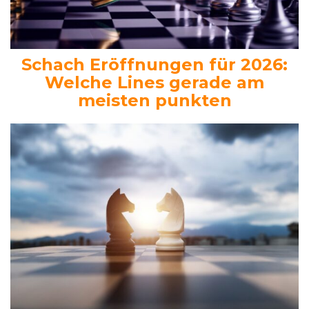
Schach Eröffnungen für 2026:
Welche Lines gerade am
meisten punkten