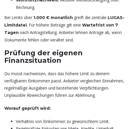
Wohnsitznachweis:
Rechnung.
Bei Limits über
greift die zentrale
1.000 € monatlich
LUGAS-
. Für höhere Beträge gilt eine
Limitdatei
Wartefrist von 7
nach Antragstellung. Anbieter lehnen Anträge ab, wenn
Tagen
Dokumente fehlen oder veraltet sind.
Prüfung der eigenen
Finanzsituation
Du musst nachweisen, dass das höhere Limit zu deinem
verfügbaren Einkommen passt. Anbieter vergleichen Einnahmen,
regelmäßige Ausgaben und bestehende Verpflichtungen.
Unplausible Abweichungen führen zur Ablehnung.
Worauf geprüft wird:
Verhältnis von Einkommen zu gewünschtem Limit.
Regelmäßige Fixkosten wie Miete, Kredite, Unterhalt.