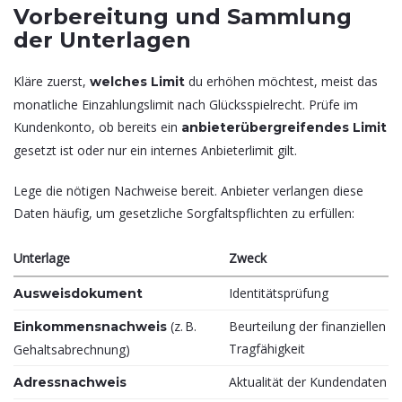
Vorbereitung und Sammlung
der Unterlagen
Kläre zuerst,
du erhöhen möchtest, meist das
welches Limit
monatliche Einzahlungslimit nach Glücksspielrecht. Prüfe im
Kundenkonto, ob bereits ein
anbieterübergreifendes Limit
gesetzt ist oder nur ein internes Anbieterlimit gilt.
Lege die nötigen Nachweise bereit. Anbieter verlangen diese
Daten häufig, um gesetzliche Sorgfaltspflichten zu erfüllen:
Unterlage
Zweck
Identitätsprüfung
Ausweisdokument
(z. B.
Beurteilung der finanziellen
Einkommensnachweis
Tragfähigkeit
Gehaltsabrechnung)
Aktualität der Kundendaten
Adressnachweis