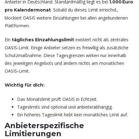
Anbieter in Deutschland. Standardmäßig liegt es bei
1.000 Euro
. Sobald du dieses Limit erreichst,
pro Kalendermonat
blockiert OASIS weitere Einzahlungen bei allen angebundenen
Plattformen.
Ein
existiert nicht als zentrales
tägliches Einzahlungslimit
OASIS‑Limit. Einige Anbieter setzen es freiwillig als zusätzliche
Schutzmaßnahme. Diese Tagesgrenzen wirken nur innerhalb
des jeweiligen Angebots und ändern nichts am monatlichen
OASIS‑Limit.
Wichtig für dich:
Das Monatslimit prüft OASIS in Echtzeit.
Tageslimits sind optional und anbieterabhängig.
Ein höheres Tageslimit hebt kein monatliches Limit auf.
Anbieterspezifische
Limitierungen