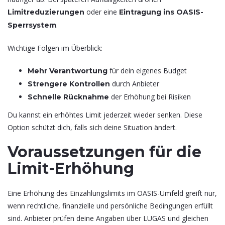
oder eine
Limitreduzierungen
Eintragung ins OASIS-
.
Sperrsystem
Wichtige Folgen im Überblick:
für dein eigenes Budget
Mehr Verantwortung
durch Anbieter
Strengere Kontrollen
der Erhöhung bei Risiken
Schnelle Rücknahme
Du kannst ein erhöhtes Limit jederzeit wieder senken. Diese
Option schützt dich, falls sich deine Situation ändert.
Voraussetzungen für die
Limit-Erhöhung
Eine Erhöhung des Einzahlungslimits im OASIS-Umfeld greift nur,
wenn rechtliche, finanzielle und persönliche Bedingungen erfüllt
sind. Anbieter prüfen deine Angaben über LUGAS und gleichen