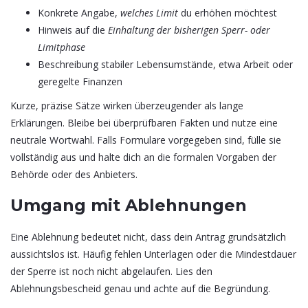
Konkrete Angabe,
welches Limit
du erhöhen möchtest
Hinweis auf die
Einhaltung der bisherigen Sperr- oder
Limitphase
Beschreibung stabiler Lebensumstände, etwa Arbeit oder
geregelte Finanzen
Kurze, präzise Sätze wirken überzeugender als lange
Erklärungen. Bleibe bei überprüfbaren Fakten und nutze eine
neutrale Wortwahl. Falls Formulare vorgegeben sind, fülle sie
vollständig aus und halte dich an die formalen Vorgaben der
Behörde oder des Anbieters.
Umgang mit Ablehnungen
Eine Ablehnung bedeutet nicht, dass dein Antrag grundsätzlich
aussichtslos ist. Häufig fehlen Unterlagen oder die Mindestdauer
der Sperre ist noch nicht abgelaufen. Lies den
Ablehnungsbescheid genau und achte auf die Begründung.