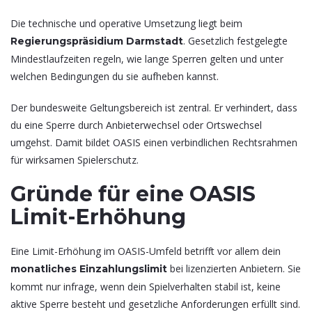
Die technische und operative Umsetzung liegt beim
. Gesetzlich festgelegte
Regierungspräsidium Darmstadt
Mindestlaufzeiten regeln, wie lange Sperren gelten und unter
welchen Bedingungen du sie aufheben kannst.
Der bundesweite Geltungsbereich ist zentral. Er verhindert, dass
du eine Sperre durch Anbieterwechsel oder Ortswechsel
umgehst. Damit bildet OASIS einen verbindlichen Rechtsrahmen
für wirksamen Spielerschutz.
Gründe für eine OASIS
Limit-Erhöhung
Eine Limit-Erhöhung im OASIS-Umfeld betrifft vor allem dein
bei lizenzierten Anbietern. Sie
monatliches Einzahlungslimit
kommt nur infrage, wenn dein Spielverhalten stabil ist, keine
aktive Sperre besteht und gesetzliche Anforderungen erfüllt sind.