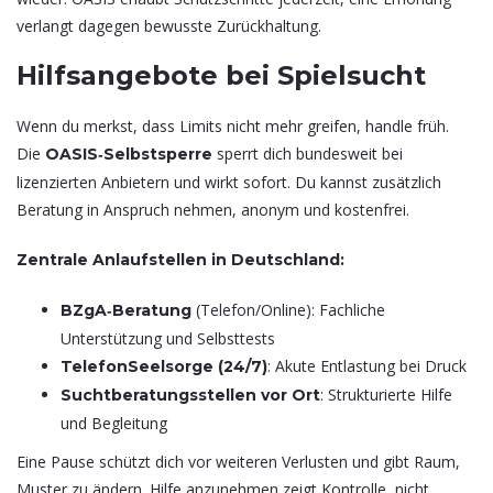
verlangt dagegen bewusste Zurückhaltung.
Hilfsangebote bei Spielsucht
Wenn du merkst, dass Limits nicht mehr greifen, handle früh.
Die
sperrt dich bundesweit bei
OASIS‑Selbstsperre
lizenzierten Anbietern und wirkt sofort. Du kannst zusätzlich
Beratung in Anspruch nehmen, anonym und kostenfrei.
Zentrale Anlaufstellen in Deutschland:
(Telefon/Online): Fachliche
BZgA‑Beratung
Unterstützung und Selbsttests
: Akute Entlastung bei Druck
TelefonSeelsorge (24/7)
: Strukturierte Hilfe
Suchtberatungsstellen vor Ort
und Begleitung
Eine Pause schützt dich vor weiteren Verlusten und gibt Raum,
Muster zu ändern. Hilfe anzunehmen zeigt Kontrolle, nicht