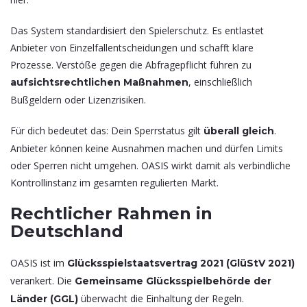
Das System standardisiert den Spielerschutz. Es entlastet
Anbieter von Einzelfallentscheidungen und schafft klare
Prozesse. Verstöße gegen die Abfragepflicht führen zu
, einschließlich
aufsichtsrechtlichen Maßnahmen
Bußgeldern oder Lizenzrisiken.
Für dich bedeutet das: Dein Sperrstatus gilt
.
überall gleich
Anbieter können keine Ausnahmen machen und dürfen Limits
oder Sperren nicht umgehen. OASIS wirkt damit als verbindliche
Kontrollinstanz im gesamten regulierten Markt.
Rechtlicher Rahmen in
Deutschland
OASIS ist im
Glücksspielstaatsvertrag 2021 (GlüStV 2021)
verankert. Die
Gemeinsame Glücksspielbehörde der
überwacht die Einhaltung der Regeln.
Länder (GGL)