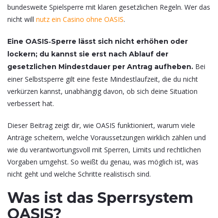
bundesweite Spielsperre mit klaren gesetzlichen Regeln. Wer das
nicht will
nutz ein Casino ohne OASIS
.
Eine OASIS‑Sperre lässt sich nicht erhöhen oder
lockern; du kannst sie erst nach Ablauf der
Bei
gesetzlichen Mindestdauer per Antrag aufheben.
einer Selbstsperre gilt eine feste Mindestlaufzeit, die du nicht
verkürzen kannst, unabhängig davon, ob sich deine Situation
verbessert hat.
Dieser Beitrag zeigt dir, wie OASIS funktioniert, warum viele
Anträge scheitern, welche Voraussetzungen wirklich zählen und
wie du verantwortungsvoll mit Sperren, Limits und rechtlichen
Vorgaben umgehst. So weißt du genau, was möglich ist, was
nicht geht und welche Schritte realistisch sind.
Was ist das Sperrsystem
OASIS?