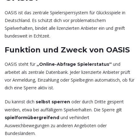
OASIS ist das zentrale Spielersperrsystem für Glücksspiele in
Deutschland. Es schützt dich vor problematischem
Spielverhalten, bindet alle lizenzierten Anbieter ein und greift
bundesweit in Echtzeit.
Funktion und Zweck von OASIS
OASIS steht für
und
„Online-Abfrage Spielerstatus“
arbeitet als zentrale Datenbank. Jeder lizenzierte Anbieter prüft
vor Anmeldung, Einzahlung oder Spielbeginn automatisch, ob für
dich eine Sperre aktiv ist.
Du kannst dich
oder durch Dritte gesperrt
selbst sperren
werden, etwa bei auffälligem Spielverhalten. Die Sperre gilt
und verhindert
spielformübergreifend
Ausweichbewegungen zu anderen Angeboten oder
Bundesländern.