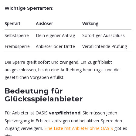
Wichtige Sperrarten:
Sperrart
Auslöser
Wirkung
Selbstsperre
Dein eigener Antrag
Sofortiger Ausschluss
Fremdsperre
Anbieter oder Dritte
Verpflichtende Prüfung
Die Sperre greift sofort und zwingend. Ein Zugriff bleibt
ausgeschlossen, bis du eine Aufhebung beantragst und die
gesetzlichen Vorgaben erfüllst.
Bedeutung für
Glücksspielanbieter
Für Anbieter ist OASIS
. Sie müssen jeden
verpflichtend
Spielvorgang in Echtzeit abfragen und bei aktiver Sperre den
Zugang verweigern.
Eine Liste mit Anbieter ohne OASIS
gibt es
hier.