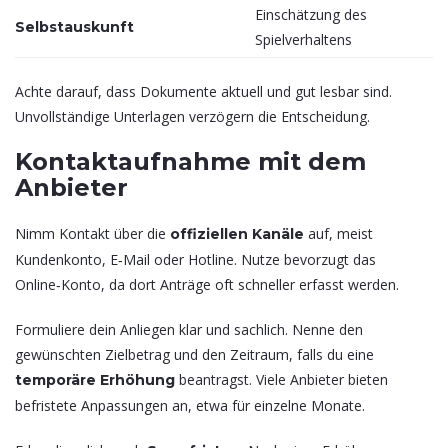
Einschätzung des
Selbstauskunft
Spielverhaltens
Achte darauf, dass Dokumente aktuell und gut lesbar sind.
Unvollständige Unterlagen verzögern die Entscheidung.
Kontaktaufnahme mit dem
Anbieter
Nimm Kontakt über die
auf, meist
offiziellen Kanäle
Kundenkonto, E‑Mail oder Hotline. Nutze bevorzugt das
Online‑Konto, da dort Anträge oft schneller erfasst werden.
Formuliere dein Anliegen klar und sachlich. Nenne den
gewünschten Zielbetrag und den Zeitraum, falls du eine
beantragst. Viele Anbieter bieten
temporäre Erhöhung
befristete Anpassungen an, etwa für einzelne Monate.