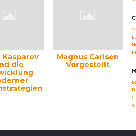
C
Al
B
N
R
y Kasparov
Magnus Carlsen
nd die
Vorgestellt
M
wicklung
derner
Lo
hstrategien
En
C
W