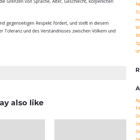
die Grenzen von Sprache, Alter, Geschlecht, körperlichen
Ni
Sc
m
 und gegenseitigen Respekt fördert, und stellt in diesem
Wa
r Toleranz und des Verständnisses zwischen Völkern und
M
S
un
R
A
Ap
y also like
F
O
S
O
S