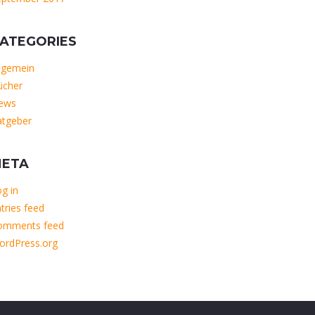
ATEGORIES
lgemein
ücher
ews
atgeber
ETA
g in
tries feed
omments feed
ordPress.org